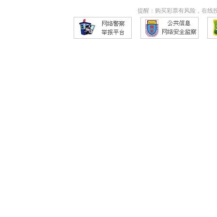
提醒：购买彩票有风险，在线